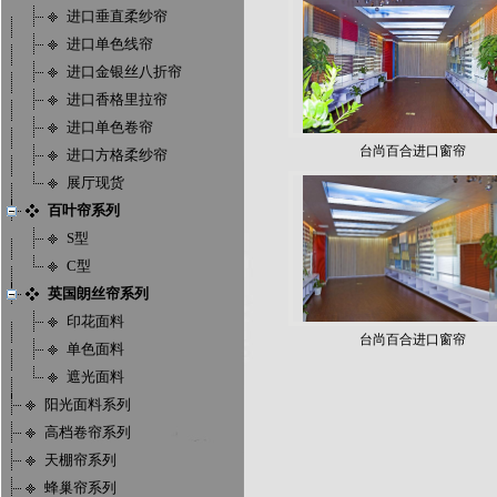
进口垂直柔纱帘
进口单色线帘
进口金银丝八折帘
进口香格里拉帘
进口单色卷帘
台尚百合进口窗帘
进口方格柔纱帘
展厅现货
百叶帘系列
S型
C型
英国朗丝帘系列
印花面料
台尚百合进口窗帘
单色面料
遮光面料
阳光面料系列
高档卷帘系列
天棚帘系列
蜂巢帘系列