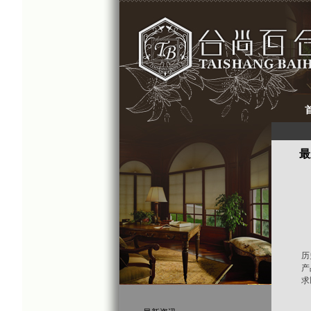
最
历
产
求