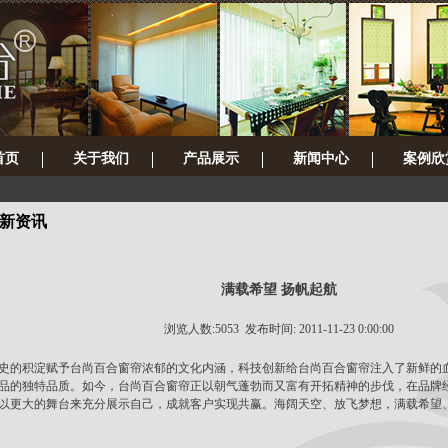
首页
关于我们
产品展示
新闻中心
案例欣
新资讯
满载希望 扬帆起航
浏览人数:5053 发布时间: 2011-11-23 0:00:00
史的积淀赋予台尚百合窗帘浓郁的文化内涵，科技创新给台尚百合窗帘注入了新鲜的
品的独特品质。如今，台尚百合窗帘正以朝气蓬勃而又富有开拓精神的步伐，在品牌
以更大的舞台来充分展示自己，成就客户实现共赢。海阔天空、放飞梦想，满载希望