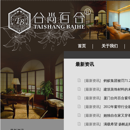
首页
关于我们
最新资讯
[最新资讯]
蚂蚁集团被罚71
[最新资讯]
建筑装饰材料的
[最新资讯]
厦门台尚百合窗
[最新资讯]
2012年窗帘行
[最新资讯]
她独自在家又穿
[最新资讯]
满载希望 扬帆起