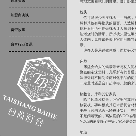
最新资讯
息地危害着我们的健康。避开卧室
枕头
加盟商访谈
你可能很少关注枕头——当然，当
料和其他有毒物质的侵害。人造棉
这种石油衍生物做枕头让人感到不
窗帘故事
油燃烧时的情形。所以枕头里也填充
人体内，毒理试验表明它们可能导
窗帘行业资讯
康。
许多人是易过敏体质，而枕头又常
床垫
床垫会给人的健康带来与枕头同样
聚氨酯泡沫塑料，几乎所有的普通
法律针对不同制造商对化学品的使
一定量时还是会引起中毒。总的来
梳妆台、床和其它家具
除了床单和枕头，卧室里的其它家
刨花板、碎料板或其它木质复合材
甲醛（它的危害已经被证实），在你
不是闹着玩的，高浓度的VOCs
VOCs的浓度降至中等，它还是
地毯