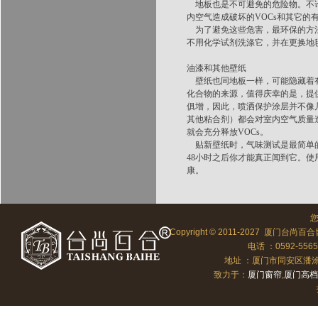
地板也是不可避免的危险物。不论
内空气造成破坏的VOCs和其它的
为了避免这些危害，最环保的方法
不用化学试剂洗涤它，并在更换地
油漆和其他壁纸
壁纸也同地板一样，可能隐藏着有
化合物的来源，值得庆幸的是，提
俱增，因此，喷洒保护涂层并不像
其他粘合剂）都会对室内空气质量
就会充分释放VOCs。
贴新壁纸时，气味测试是最简单的
48小时之后你才能真正闻到它。
康。
Copyright © 2011-2027 厦门台尚百合
电话 ：0592-556
地址 ：厦门市同安区潘涂向北
致力于：
厦门窗帘
,
厦门高档